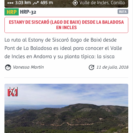



3.03 km
495 m
Valle de Incles, Canillo
HRP
HRP-32
RUTA
ESTANY DE SISCARÓ (LAGO DE BAIX) DESDE LA BALADOSA
EN INCLES
La ruta al Estany de Siscaró (lago de Baix) desde
Pont de La Baladosa es ideal para conocer el Valle
de Incles en Andorra y su planta típica: la sisca


Vanessa Martín
11 de julio, 2018
74