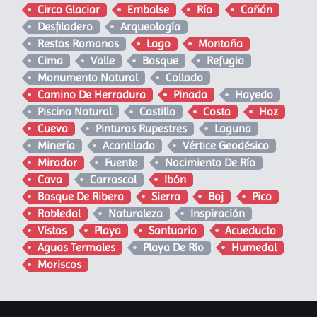
Circo Glaciar
Embalse
Río
Cañón
Desfiladero
Arqueología
Restos Romanos
Lago
Montaña
Cima
Valle
Bosque
Refugio
Monumento Natural
Collado
Camino De Herradura
Pinada
Hayedo
Piscina Natural
Castillo
Costa
Hoz
Cueva
Pinturas Rupestres
Laguna
Minería
Acantilado
Vértice Geodésico
Mirador
Fuente
Nacimiento De Río
Cava
Carrascal
Ibón
Bosque De Ribera
Sierra
Boj
Pico
Robledal
Naturaleza
Inspiración
Vistas
Playa
Santuario
Acueducto
Aguas Termales
Playa De Río
Humedal
Moriscos