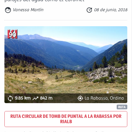


Vanessa Martín
08 de junio, 2018
90



9.85 km
842 m
La Rabassa, Ordino
RUTA
RUTA CIRCULAR DE TOMB DE PUNTAL A LA RABASSA POR
RIALB