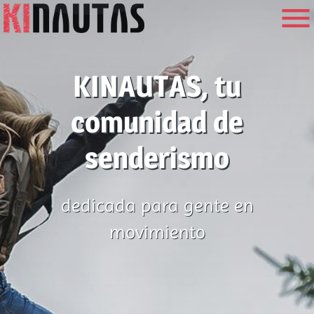

KINAUTAS, tu
comunidad de
senderismo
dedicada para gente en
movimiento