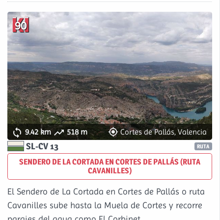
90



9.42 km
518 m
Cortes de Pallás, Valencia
SL-CV 13
RUTA
SENDERO DE LA CORTADA EN CORTES DE PALLÁS (RUTA
CAVANILLES)
El Sendero de La Cortada en Cortes de Pallás o ruta
Cavanilles sube hasta la Muela de Cortes y recorre
parajes del agua como El Corbinet