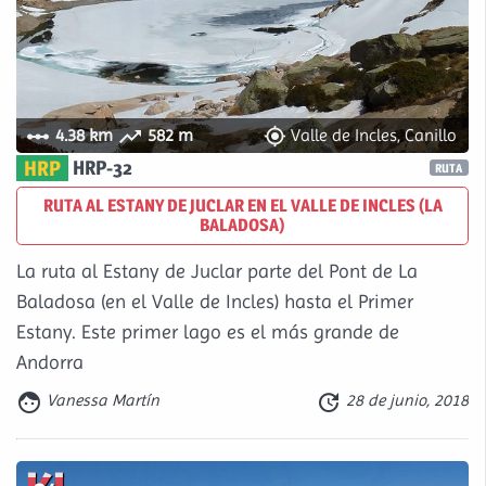



4.38 km
582 m
Valle de Incles, Canillo
HRP
HRP-32
RUTA
RUTA AL ESTANY DE JUCLAR EN EL VALLE DE INCLES (LA
BALADOSA)
La ruta al Estany de Juclar parte del Pont de La
Baladosa (en el Valle de Incles) hasta el Primer
Estany. Este primer lago es el más grande de
Andorra


Vanessa Martín
28 de junio, 2018