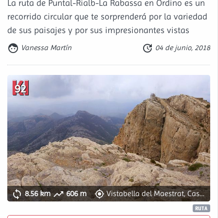
La ruta de Puntal-Rialb-La Rabassa en Ordino es un
recorrido circular que te sorprenderá por la variedad
de sus paisajes y por sus impresionantes vistas


Vanessa Martín
04 de junio, 2018
92



8.56 km
606 m
Vistabella del Maestrat, Castellón
RUTA